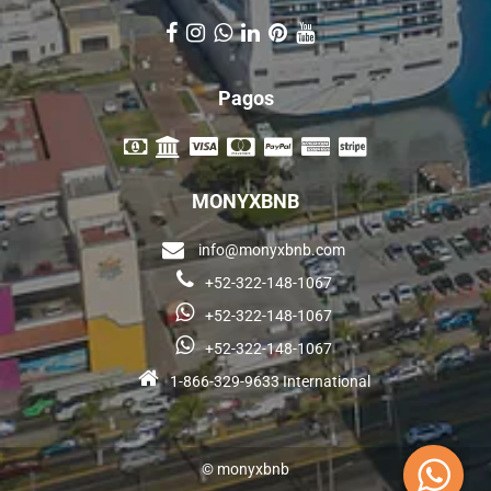
Pagos
MONYXBNB
info@monyxbnb.com
+52-322-148-1067
+52-322-148-1067
+52-322-148-1067
1-866-329-9633 International
© monyxbnb