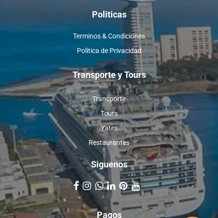
Politicas
Terminos & Condiciones
Politica de Privacidad
Transporte y Tours
Transporte
Tours
Yates
Restaurantes
Siguenos
Pagos