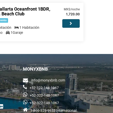
allarta Oceanfront 1BDR,
MX$/noche
& Beach Club
1,720.00
mento
itación
1 Habitación
ño
1Garaje
MONYXBNB
info@monyxbnb.com
+52-322-148-1067
+52-322-148-1067
+52-322-148-1067
1-866-329-9633 International