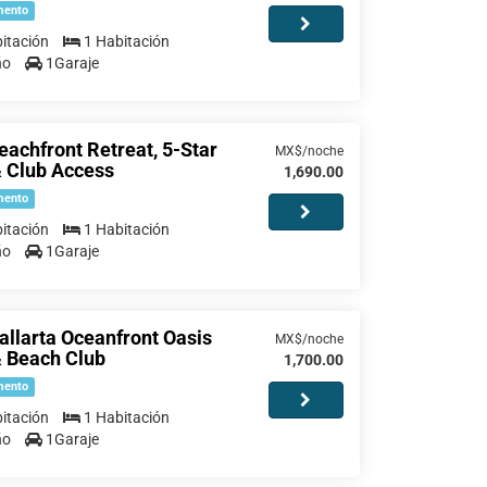
mento
itación
1 Habitación
ño
1Garaje
eachfront Retreat, 5-Star
MX$/noche
& Club Access
1,690.00
mento
itación
1 Habitación
ño
1Garaje
allarta Oceanfront Oasis
MX$/noche
& Beach Club
1,700.00
mento
itación
1 Habitación
ño
1Garaje