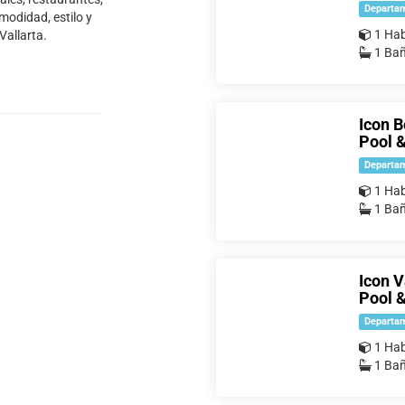
Departa
modidad, estilo y
1 Hab
Vallarta.
1 Ba
Icon B
Pool 
Departa
1 Hab
1 Ba
Icon V
Pool 
Departa
1 Hab
1 Ba