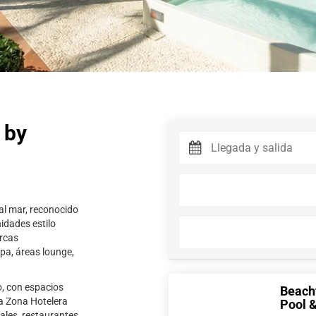
 by
 al mar, reconocido
idades estilo
ercas
pa, áreas lounge,
o, con espacios
Beachf
la Zona Hotelera
Pool 
ales, restaurantes,