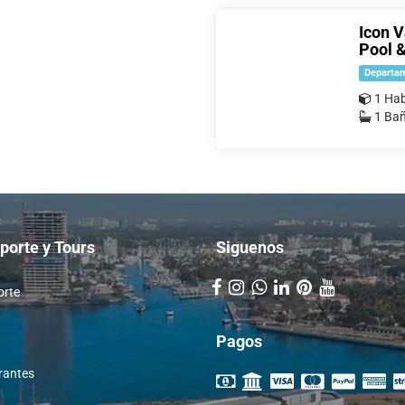
Icon V
Pool 
Departa
1 Hab
1 Ba
porte y Tours
Siguenos
orte
Pagos
rantes