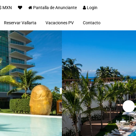
$ MXN
Pantalla de Anunciante
Login
Reservar Vallarta
Vacaciones PV
Contacto
Deck 12
Zoho Skies
Icon Vallarta
Grand Venetian
Zona Romantica
Marina Vallarta
Condos La Marina
Cruz de Hanacaxtle
illas en Vallarta