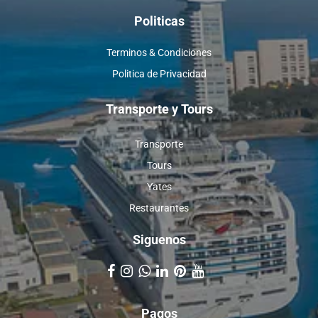
Politicas
Terminos & Condiciones
Politica de Privacidad
Transporte y Tours
Transporte
Tours
Yates
Restaurantes
Siguenos
Pagos