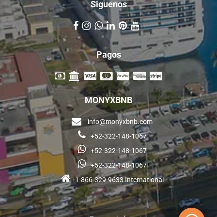
Siguenos
Pagos
MONYXBNB
info@monyxbnb.com
+52-322-148-1067
+52-322-148-1067
+52-322-148-1067
1-866-329-9633 International