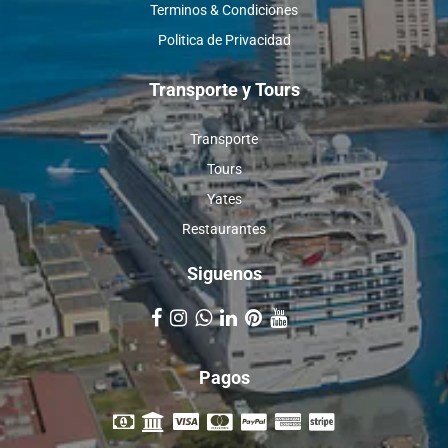
Terminos & Condiciones
Politica de Privacidad
Transporte y Tours
Transporte
Tours
Yates
Restaurantes
Siguenos
Pagos